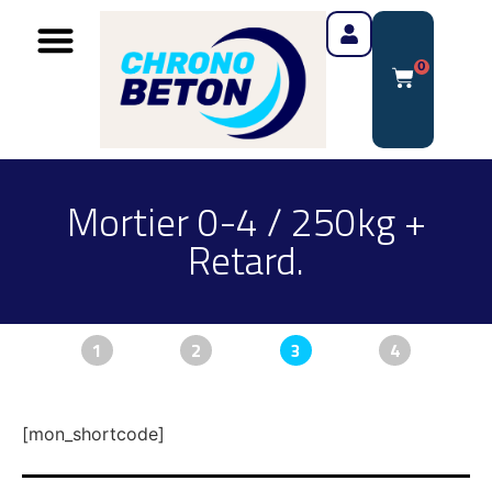
0
Mortier 0-4 / 250kg +
Retard.
1
2
3
4
[mon_shortcode]