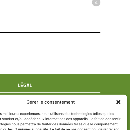
4
LÉGAL
Mentions légales
Gérer le consentement
Conditions générales de ventes
Politique de confidentialité
les meilleures expériences, nous utilisons des technologies telles que les
 stocker et/ou accéder aux informations des appareils. Le fait de consentir
Politique de cookies (UE)
ologies nous permettra de traiter des données telles que le comportement
n ou les ID uniques sur ce site. Le fait de ne pas consentir ou de retirer son