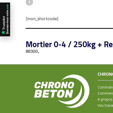
1
[mon_shortcode]
Mortier 0-4 / 250kg + Re
86300,
CHRON
Command
Comment 
A propos
Vos trav