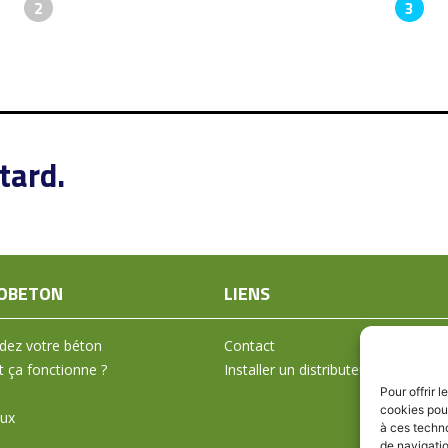
2
3
tard.
OBETON
LIENS
ez votre béton
Contact
ça fonctionne ?
Installer un distributeur
Pour offrir 
cookies pour
aux
à ces techn
de navigatio