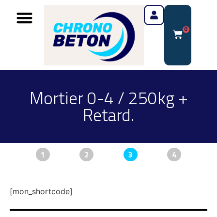
0
Mortier 0-4 / 250kg +
Retard.
1
2
3
4
[mon_shortcode]