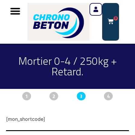
0
Mortier 0-4 / 250kg +
Retard.
1
2
3
4
[mon_shortcode]