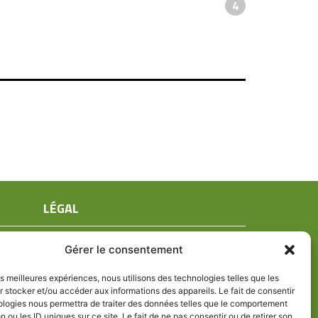
4
LÉGAL
Mentions légales
Gérer le consentement
Conditions générales de ventes
Politique de confidentialité
les meilleures expériences, nous utilisons des technologies telles que les
 stocker et/ou accéder aux informations des appareils. Le fait de consentir
Politique de cookies (UE)
ologies nous permettra de traiter des données telles que le comportement
n ou les ID uniques sur ce site. Le fait de ne pas consentir ou de retirer son