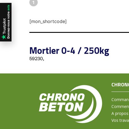
1
[mon_shortcode]
Mortier 0-4 / 250kg
59230,
CHRON
Command
Comment 
A propos
Vos trav