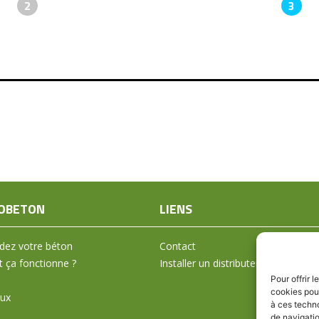
2
3
OBETON
LIENS
ez votre béton
Contact
ça fonctionne ?
Installer un distributeur
Pour offrir 
cookies pour
aux
à ces techn
de navigatio