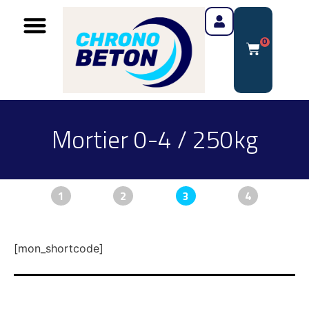
0
Mortier 0-4 / 250kg
1
2
3
4
[mon_shortcode]