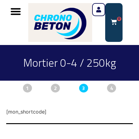
0
Mortier 0-4 / 250kg
1
2
3
4
[mon_shortcode]