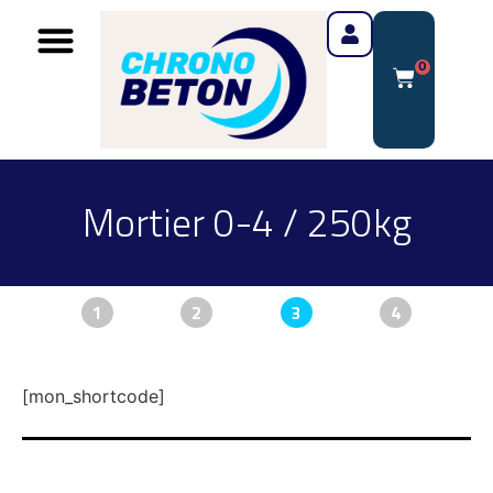
0
Mortier 0-4 / 250kg
1
2
3
4
[mon_shortcode]