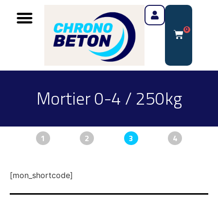
0
Mortier 0-4 / 250kg
1
2
3
4
[mon_shortcode]