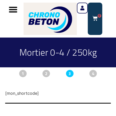
0
Mortier 0-4 / 250kg
1
2
3
4
[mon_shortcode]