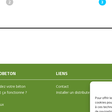
2
3
OBETON
LIENS
ez votre béton
Contact
ça fonctionne ?
Installer un distributeur
Pour offrir 
cookies pour
aux
à ces techn
de navigatio