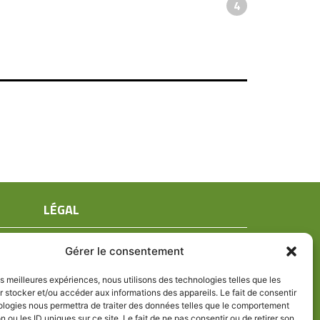
4
LÉGAL
Mentions légales
Gérer le consentement
Conditions générales de ventes
Politique de confidentialité
les meilleures expériences, nous utilisons des technologies telles que les
 stocker et/ou accéder aux informations des appareils. Le fait de consentir
Politique de cookies (UE)
ologies nous permettra de traiter des données telles que le comportement
n ou les ID uniques sur ce site. Le fait de ne pas consentir ou de retirer son