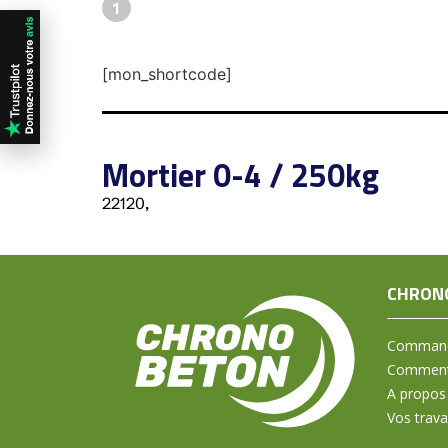
1
[mon_shortcode]
Mortier 0-4 / 250kg
22120,
CHRON
Command
Comment 
A propos
Vos trav