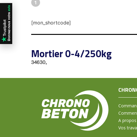
1
[mon_shortcode]
Mortier 0-4/250kg
34630,
CHRON
Command
Comment 
A propos
Vos trav