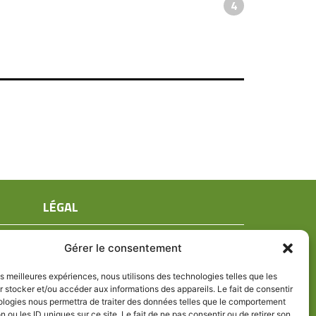
4
LÉGAL
Mentions légales
Gérer le consentement
Conditions générales de ventes
Politique de confidentialité
les meilleures expériences, nous utilisons des technologies telles que les
 stocker et/ou accéder aux informations des appareils. Le fait de consentir
Politique de cookies (UE)
ologies nous permettra de traiter des données telles que le comportement
n ou les ID uniques sur ce site. Le fait de ne pas consentir ou de retirer son