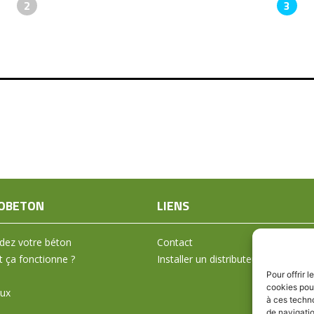
2
3
OBETON
LIENS
ez votre béton
Contact
ça fonctionne ?
Installer un distributeur
Pour offrir 
cookies pour
aux
à ces techn
de navigatio