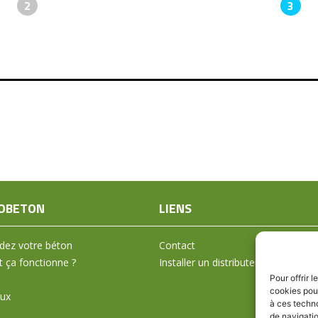
2
3
OBETON
LIENS
ez votre béton
Contact
ça fonctionne ?
Installer un distributeur
Pour offrir 
cookies pour
aux
à ces techn
de navigatio