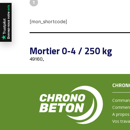
1
[mon_shortcode]
Mortier 0-4 / 250 kg
49160,
CHRON
Command
Comment 
A propos
Vos trav