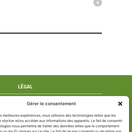
4
LÉGAL
Mentions légales
Gérer le consentement
Conditions générales de ventes
Politique de confidentialité
les meilleures expériences, nous utilisons des technologies telles que les
 stocker et/ou accéder aux informations des appareils. Le fait de consentir
Politique de cookies (UE)
ologies nous permettra de traiter des données telles que le comportement
n ou les ID uniques sur ce site. Le fait de ne pas consentir ou de retirer son