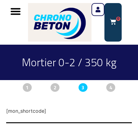
0
Mortier 0-2 / 350 kg
1
2
3
4
[mon_shortcode]