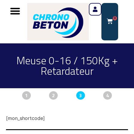
0
Meuse 0-16 / 150Kg +
Retardateur
1
2
3
4
[mon_shortcode]