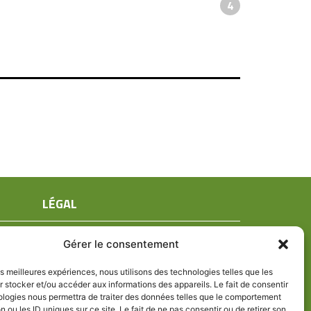
4
LÉGAL
Mentions légales
Gérer le consentement
Conditions générales de ventes
Politique de confidentialité
les meilleures expériences, nous utilisons des technologies telles que les
 stocker et/ou accéder aux informations des appareils. Le fait de consentir
Politique de cookies (UE)
ologies nous permettra de traiter des données telles que le comportement
n ou les ID uniques sur ce site. Le fait de ne pas consentir ou de retirer son