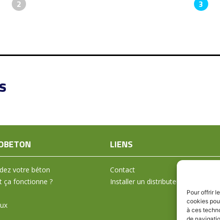
2
3
s
OBETON
LIENS
ez votre béton
Contact
ça fonctionne ?
Installer un distributeur
Pour offrir 
cookies pour
aux
à ces techn
de navigatio