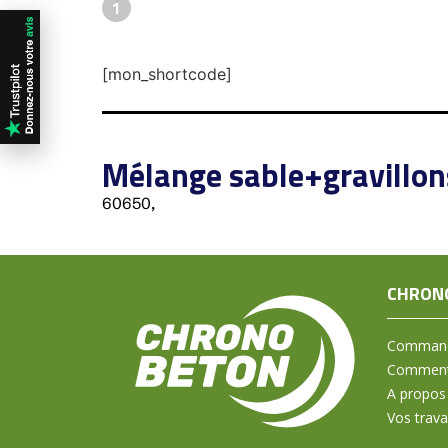
1
[mon_shortcode]
Mélange sable+gravillon
60650,
CHRON
Command
Comment 
A propos
Vos trav