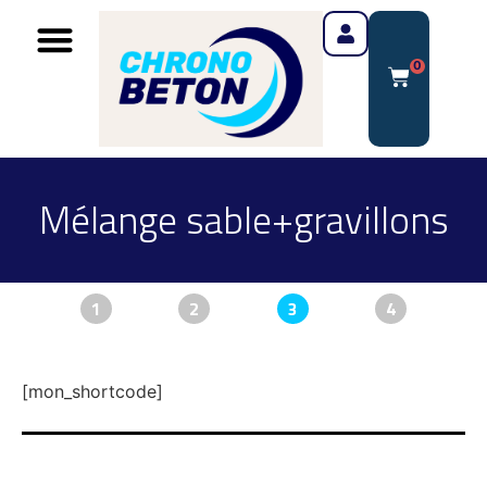
0
Mélange sable+gravillons
1
2
3
4
[mon_shortcode]