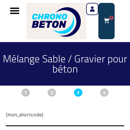
0
Mélange Sable / Gravier pour
béton
1
2
3
4
[mon_shortcode]