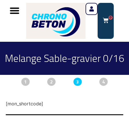
0
Melange Sable-gravier 0/16
1
2
3
4
[mon_shortcode]