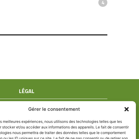
4
LÉGAL
Mentions légales
Gérer le consentement
Conditions générales de ventes
Politique de confidentialité
les meilleures expériences, nous utilisons des technologies telles que les
 stocker et/ou accéder aux informations des appareils. Le fait de consentir
Politique de cookies (UE)
ologies nous permettra de traiter des données telles que le comportement
n ou les ID uniques sur ce site. Le fait de ne pas consentir ou de retirer son