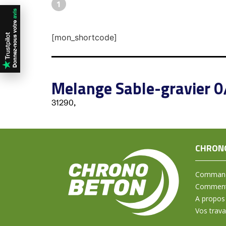
1
[mon_shortcode]
Melange Sable-gravier 0
31290,
CHRON
Command
Comment 
A propos
Vos trav