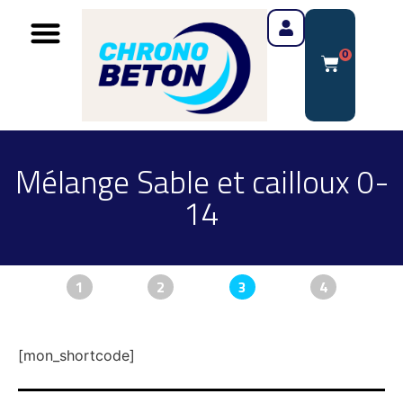
0
Mélange Sable et cailloux 0-
14
1
2
3
4
[mon_shortcode]