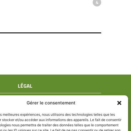
4
LÉGAL
Mentions légales
Gérer le consentement
Conditions générales de ventes
Politique de confidentialité
les meilleures expériences, nous utilisons des technologies telles que les
 stocker et/ou accéder aux informations des appareils. Le fait de consentir
Politique de cookies (UE)
ologies nous permettra de traiter des données telles que le comportement
n ou les ID uniques sur ce site. Le fait de ne pas consentir ou de retirer son