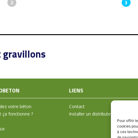
2
3
 gravillons
OBETON
LIENS
ez votre béton
Contact
ça fonctionne ?
Installer un distributeur
Pour offrir 
cookies pour
aux
à ces techn
de navigatio