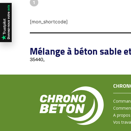
1
[mon_shortcode]
Mélange à béton sable et
35440,
CHRON
Command
Comment 
A propos
Vos trav