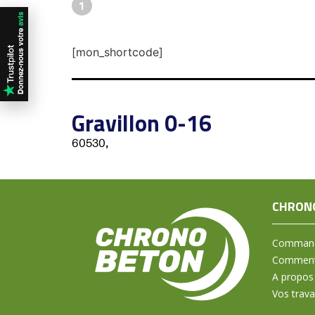
1
[mon_shortcode]
Gravillon 0-16
60530,
CHRON
Command
Comment 
A propos
Vos trav