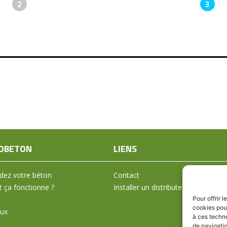
2
3
OBETON
LIENS
ez votre béton
Contact
ça fonctionne ?
Installer un distributeur
Pour offrir 
cookies pour
aux
à ces techn
de navigatio