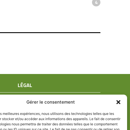
4
LÉGAL
Mentions légales
Gérer le consentement
Conditions générales de ventes
Politique de confidentialité
les meilleures expériences, nous utilisons des technologies telles que les
 stocker et/ou accéder aux informations des appareils. Le fait de consentir
Politique de cookies (UE)
ologies nous permettra de traiter des données telles que le comportement
n ou les ID uniques sur ce site. Le fait de ne pas consentir ou de retirer son