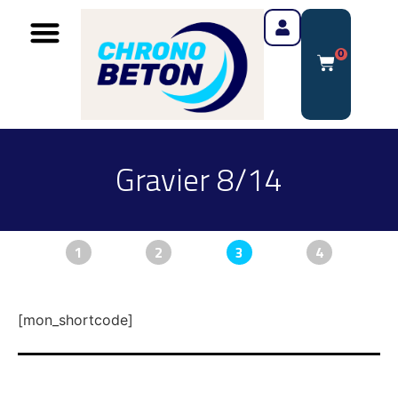
0
Gravier 8/14
1
2
3
4
[mon_shortcode]