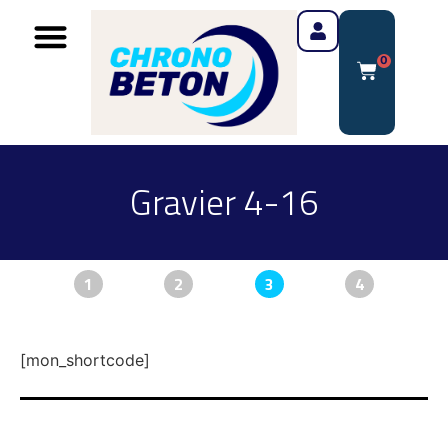
0
Gravier 4-16
1
2
3
4
[mon_shortcode]