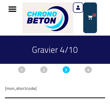
0
Gravier 4/10
1
2
3
4
[mon_shortcode]