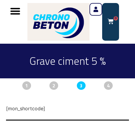
0
Grave ciment 5 %
1
2
3
4
[mon_shortcode]