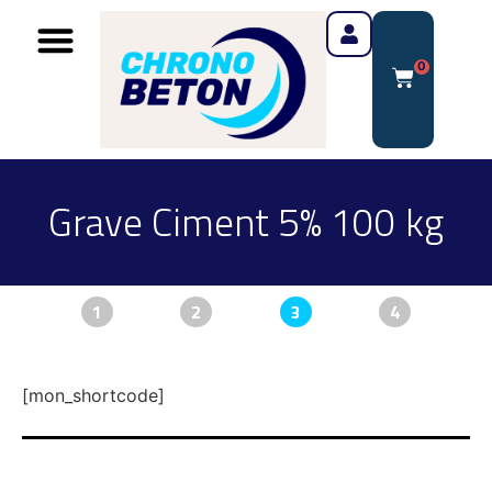
0
Grave Ciment 5% 100 kg
1
2
3
4
[mon_shortcode]