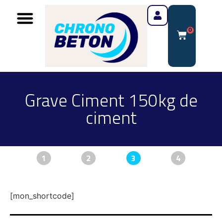
0
Grave Ciment 150kg de
ciment
1
2
3
4
[mon_shortcode]