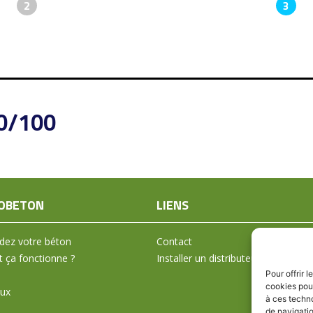
2
3
0/100
OBETON
LIENS
ez votre béton
Contact
ça fonctionne ?
Installer un distributeur
Pour offrir 
cookies pour
aux
à ces techn
de navigatio