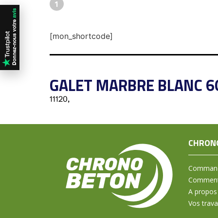
1
[mon_shortcode]
GALET MARBRE BLANC 6
11120,
CHRON
Command
Comment 
A propos
Vos trav