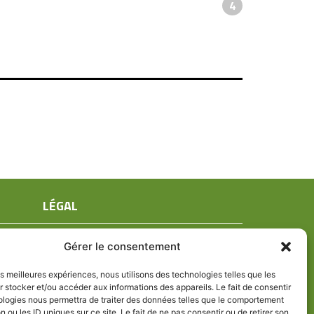
4
LÉGAL
Mentions légales
Gérer le consentement
Conditions générales de ventes
Politique de confidentialité
les meilleures expériences, nous utilisons des technologies telles que les
 stocker et/ou accéder aux informations des appareils. Le fait de consentir
Politique de cookies (UE)
ologies nous permettra de traiter des données telles que le comportement
n ou les ID uniques sur ce site. Le fait de ne pas consentir ou de retirer son