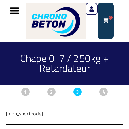
0
Chape 0-7 / 250kg +
Retardateur
1
2
3
4
[mon_shortcode]