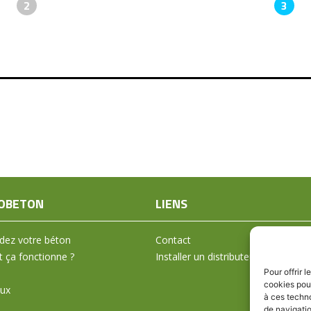
2
3
OBETON
LIENS
ez votre béton
Contact
ça fonctionne ?
Installer un distributeur
Pour offrir 
cookies pour
aux
à ces techn
de navigatio