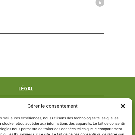
4
LÉGAL
Mentions légales
Gérer le consentement
Conditions générales de ventes
Politique de confidentialité
les meilleures expériences, nous utilisons des technologies telles que les
 stocker et/ou accéder aux informations des appareils. Le fait de consentir
Politique de cookies (UE)
ologies nous permettra de traiter des données telles que le comportement
n ou les ID uniques sur ce site. Le fait de ne pas consentir ou de retirer son