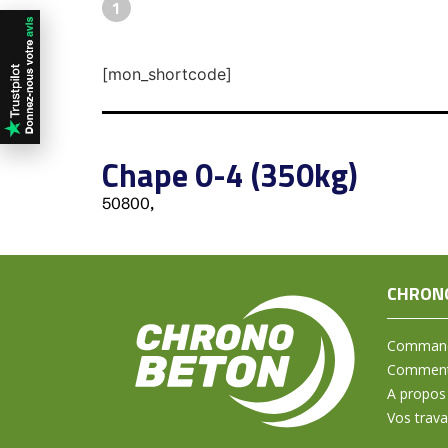
1
[mon_shortcode]
Chape 0-4 (350kg)
50800,
CHRON
Command
Comment 
A propos
Vos trav