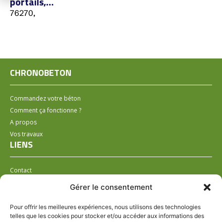
portails,…
76270,
CHRONOBETON
Commandez votre béton
Comment ça fonctionne ?
A propos
Vos travaux
LIENS
Contact
Installer un distributeur
Gérer le consentement
LÉGAL
Pour offrir les meilleures expériences, nous utilisons des technologies
telles que les cookies pour stocker et/ou accéder aux informations des
Mentions légales