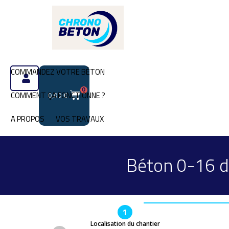
COMMANDEZ VOTRE BÉTON
0
COMMENT ÇA FONCTIONNE ?
0,00
€
A PROPOS
VOS TRAVAUX
Béton 0-16 d
1
Localisation du chantier