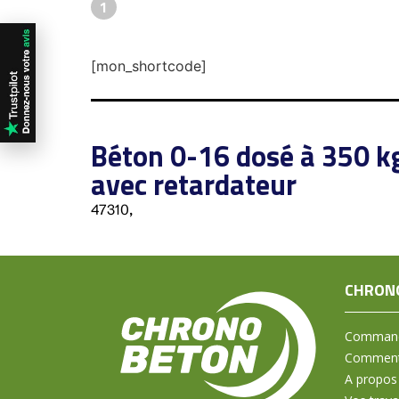
1
[mon_shortcode]
Béton 0-16 dosé à 350 k
avec retardateur
47310,
CHRON
Command
Comment 
A propos