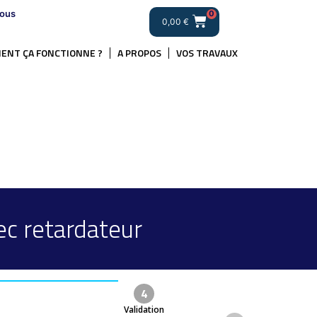
ous
0
0,00
€
ENT ÇA FONCTIONNE ?
A PROPOS
VOS TRAVAUX
c retardateur
4
Validation