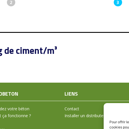
2
3
g de ciment/m³
OBETON
LIENS
ez votre béton
Contact
ça fonctionne ?
Installer un distributeur
Pour offrir 
cookies pour