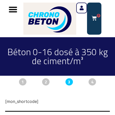
0
Béton 0-16 dosé à 350 kg
de ciment/m³
1
2
3
4
[mon_shortcode]