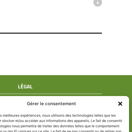
4
LÉGAL
Mentions légales
Gérer le consentement
Conditions générales de ventes
Politique de confidentialité
les meilleures expériences, nous utilisons des technologies telles que les
 stocker et/ou accéder aux informations des appareils. Le fait de consentir
Politique de cookies (UE)
ologies nous permettra de traiter des données telles que le comportement
n ou les ID uniques sur ce site. Le fait de ne pas consentir ou de retirer son