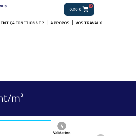
ous
0
0,00
€
ENT ÇA FONCTIONNE ?
A PROPOS
VOS TRAVAUX
nt/m³
4
Validation