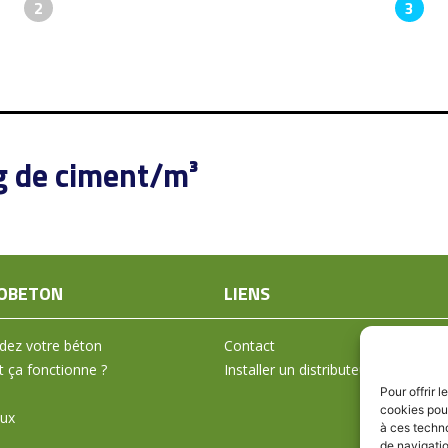
2
3
g de ciment/m³
OBETON
LIENS
ez votre béton
Contact
ça fonctionne ?
Installer un distributeur
Pour offrir 
cookies pour
aux
à ces techn
de navigatio