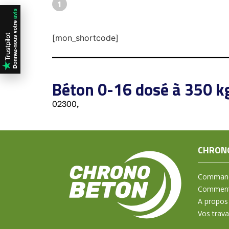
1
[mon_shortcode]
Béton 0-16 dosé à 350 k
02300,
CHRON
Command
Comment 
A propos
Vos trav