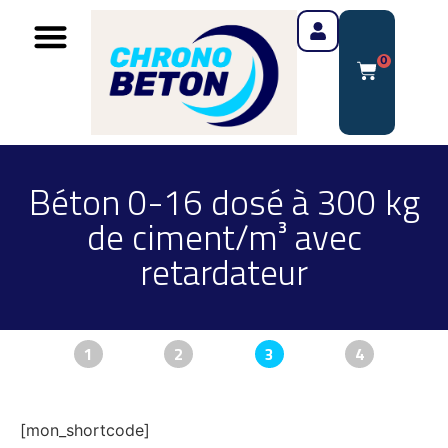
0
Béton 0-16 dosé à 300 kg
de ciment/m³ avec
retardateur
1
2
3
4
[mon_shortcode]