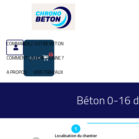
COMMANDEZ VOTRE BÉTON
0
COMMENT ÇA FONCTIONNE ?
0,00
€
A PROPOS
VOS TRAVAUX
Béton 0-16 d
1
Localisation du chantier