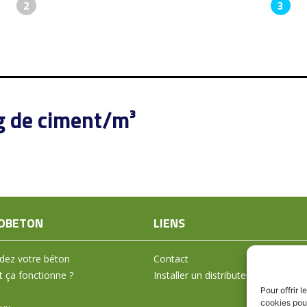
2
3
g de ciment/m³
OBETON
LIENS
ez votre béton
Contact
ça fonctionne ?
Installer un distributeur
Pour offrir 
cookies pour