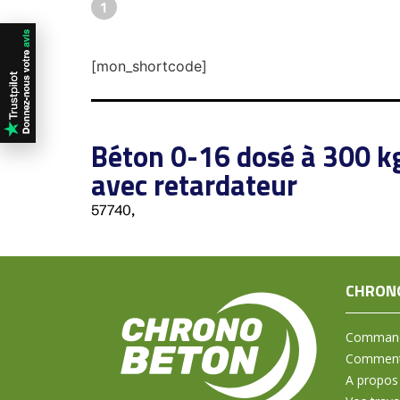
1
[mon_shortcode]
Béton 0-16 dosé à 300 k
avec retardateur
57740,
CHRON
Command
Comment 
A propos