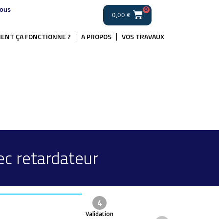
ous
0
0,00
€
ENT ÇA FONCTIONNE ?
A PROPOS
VOS TRAVAUX
c retardateur
4
Validation