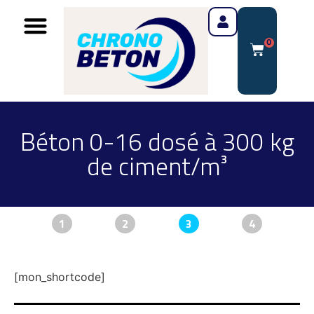
0
Béton 0-16 dosé à 300 kg
de ciment/m³
1
2
3
4
[mon_shortcode]