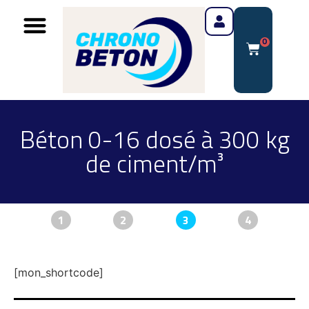
0
Béton 0-16 dosé à 300 kg
de ciment/m³
1
2
3
4
[mon_shortcode]