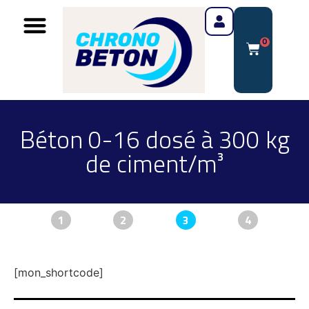
0
Béton 0-16 dosé à 300 kg
de ciment/m³
1
2
3
4
[mon_shortcode]