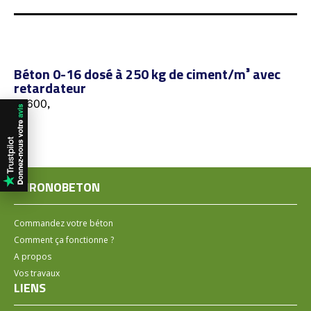
Béton 0-16 dosé à 250 kg de ciment/m³ avec
retardateur
57600,
CHRONOBETON
Commandez votre béton
Comment ça fonctionne ?
A propos
Vos travaux
LIENS