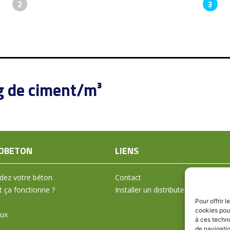
2
3
g de ciment/m³
OBETON
LIENS
ez votre béton
Contact
ça fonctionne ?
Installer un distributeur
Pour offrir 
cookies pour
aux
à ces techn
de navigatio