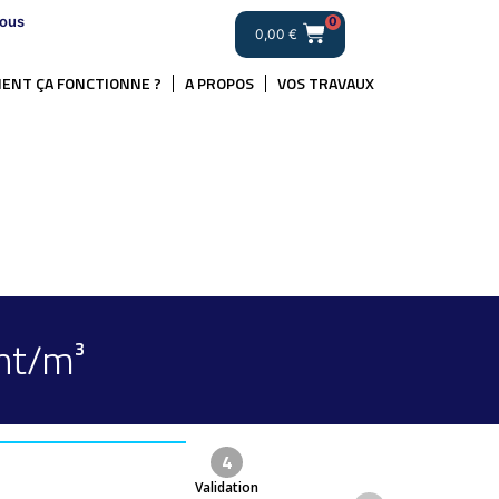
ous
0
0,00
€
ENT ÇA FONCTIONNE ?
A PROPOS
VOS TRAVAUX
nt/m³
4
Validation