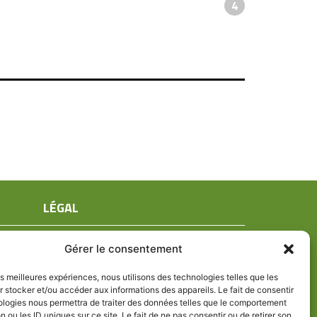
4
LÉGAL
Mentions légales
Gérer le consentement
Conditions générales de ventes
Politique de confidentialité
les meilleures expériences, nous utilisons des technologies telles que les
 stocker et/ou accéder aux informations des appareils. Le fait de consentir
Politique de cookies (UE)
ologies nous permettra de traiter des données telles que le comportement
n ou les ID uniques sur ce site. Le fait de ne pas consentir ou de retirer son