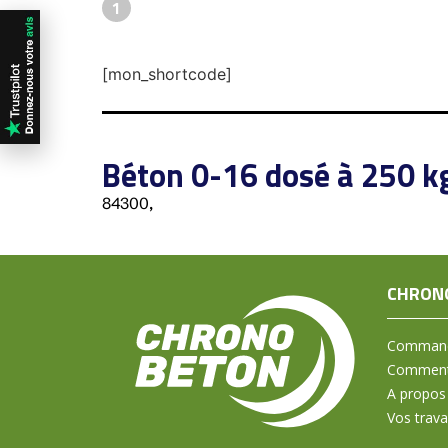
1
[mon_shortcode]
Béton 0-16 dosé à 250 k
84300,
CHRON
Command
Comment 
A propos
Vos trav