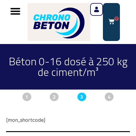
0
Béton 0-16 dosé à 250 kg
de ciment/m³
1
2
3
4
[mon_shortcode]