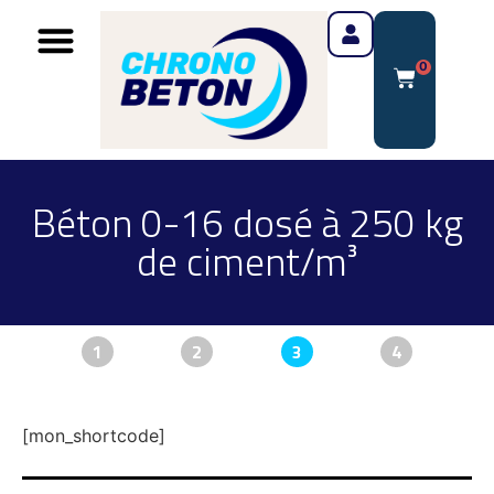
0
Béton 0-16 dosé à 250 kg
de ciment/m³
1
2
3
4
[mon_shortcode]