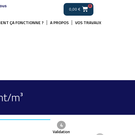
ous
0
0,00
€
ENT ÇA FONCTIONNE ?
A PROPOS
VOS TRAVAUX
nt/m³
4
Validation