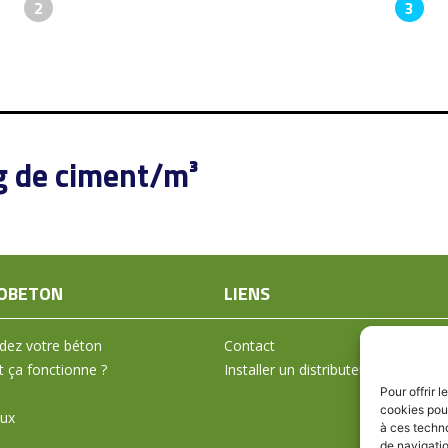
2
3
g de ciment/m³
OBETON
LIENS
ez votre béton
Contact
ça fonctionne ?
Installer un distributeur
Pour offrir 
cookies pour
aux
à ces techn
de navigatio