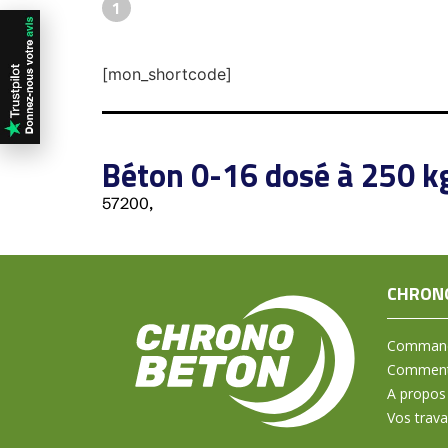
1
[mon_shortcode]
Béton 0-16 dosé à 250 k
57200,
CHRON
Command
Comment 
A propos
Vos trav