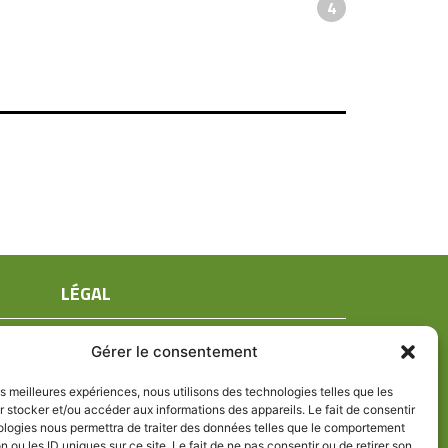
4
LÉGAL
Mentions légales
Gérer le consentement
Conditions générales de ventes
Politique de confidentialité
les meilleures expériences, nous utilisons des technologies telles que les
 stocker et/ou accéder aux informations des appareils. Le fait de consentir
Politique de cookies (UE)
ologies nous permettra de traiter des données telles que le comportement
n ou les ID uniques sur ce site. Le fait de ne pas consentir ou de retirer son