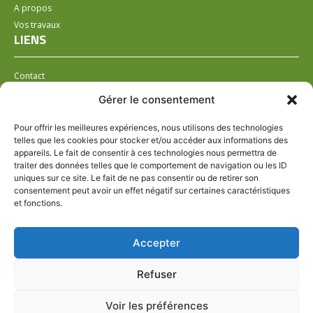
A propos
Vos travaux
LIENS
Contact
Installer un distributeur
Gérer le consentement
LÉGAL
Pour offrir les meilleures expériences, nous utilisons des technologies
telles que les cookies pour stocker et/ou accéder aux informations des
Mentions légales
appareils. Le fait de consentir à ces technologies nous permettra de
Conditions générales de ventes
traiter des données telles que le comportement de navigation ou les ID
Politique de confidentialité
uniques sur ce site. Le fait de ne pas consentir ou de retirer son
consentement peut avoir un effet négatif sur certaines caractéristiques
Politique de cookies (UE)
et fonctions.
HORAIRES VARIABLES SUIVANT LE POINT DE
Accepter
DISTRIBUTION
SUIVEZ-NOUS
Refuser
PAIEMENT SÉCURISÉ
Voir les préférences