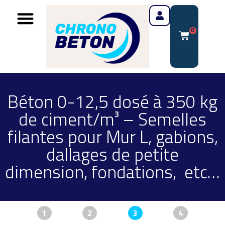
0
Béton 0-12,5 dosé à 350 kg
de ciment/m³ – Semelles
filantes pour Mur L, gabions,
dallages de petite
dimension, fondations, etc…
1
2
3
4