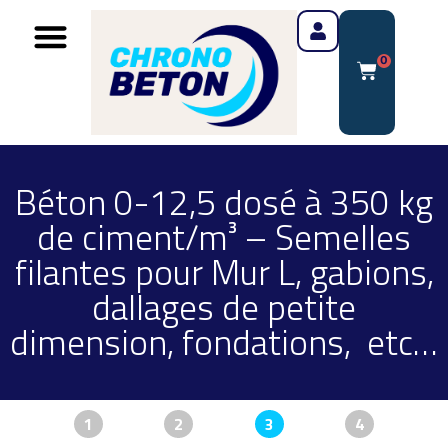
0
Béton 0-12,5 dosé à 350 kg
de ciment/m³ – Semelles
filantes pour Mur L, gabions,
dallages de petite
dimension, fondations, etc…
1
2
3
4