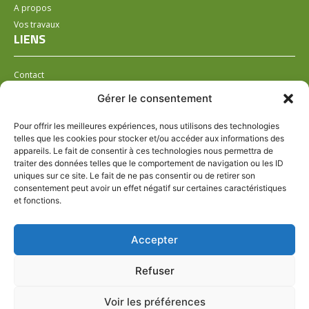
A propos
Vos travaux
LIENS
Contact
Installer un distributeur
Gérer le consentement
LÉGAL
Pour offrir les meilleures expériences, nous utilisons des technologies
telles que les cookies pour stocker et/ou accéder aux informations des
Mentions légales
appareils. Le fait de consentir à ces technologies nous permettra de
Conditions générales de ventes
traiter des données telles que le comportement de navigation ou les ID
Politique de confidentialité
uniques sur ce site. Le fait de ne pas consentir ou de retirer son
consentement peut avoir un effet négatif sur certaines caractéristiques
Politique de cookies (UE)
et fonctions.
HORAIRES VARIABLES SUIVANT LE POINT DE
Accepter
DISTRIBUTION
SUIVEZ-NOUS
Refuser
PAIEMENT SÉCURISÉ
Voir les préférences