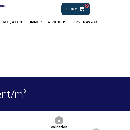
ous
0
0,00
€
ENT ÇA FONCTIONNE ?
A PROPOS
VOS TRAVAUX
ent/m³
4
Validation