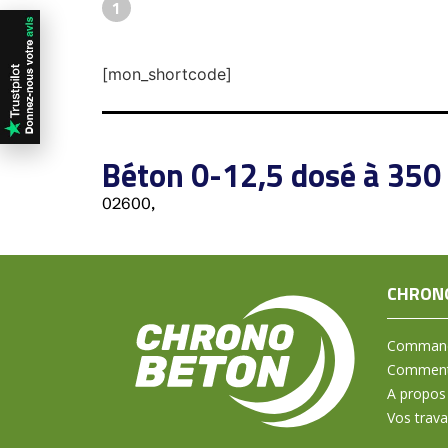
1
[mon_shortcode]
Béton 0-12,5 dosé à 350
02600,
CHRON
Command
Comment 
A propos
Vos trav