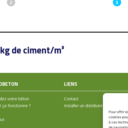
2
3
 kg de ciment/m³
OBETON
LIENS
ez votre béton
Contact
ça fonctionne ?
Installer un distributeur
Pour offrir 
cookies pour
aux
à ces techn
de navigatio