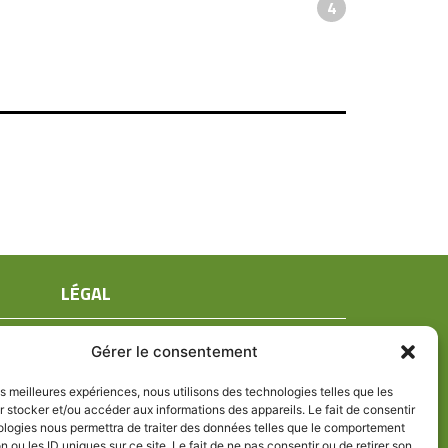
4
LÉGAL
Mentions légales
Gérer le consentement
Conditions générales de ventes
Politique de confidentialité
les meilleures expériences, nous utilisons des technologies telles que les
 stocker et/ou accéder aux informations des appareils. Le fait de consentir
Politique de cookies (UE)
ologies nous permettra de traiter des données telles que le comportement
n ou les ID uniques sur ce site. Le fait de ne pas consentir ou de retirer son