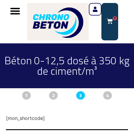
0
Béton 0-12,5 dosé à 350 kg
de ciment/m³
1
2
3
4
[mon_shortcode]